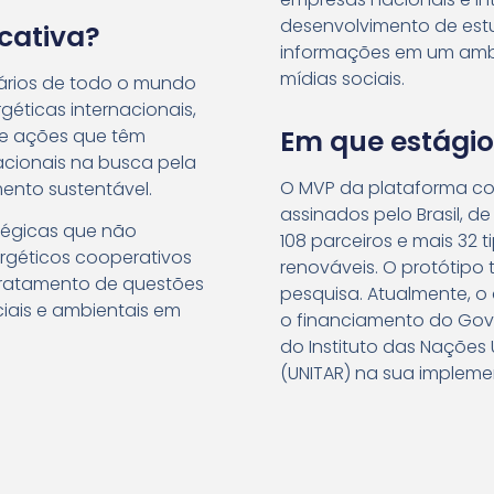
desenvolvimento de est
icativa?
informações em um ambi
mídias sociais.
ários de todo o mundo
éticas internacionais,
Em que estágio 
 e ações que têm
acionais na busca pela
O MVP da plataforma co
ento sustentável.
assinados pelo Brasil, d
tégicas que não
108 parceiros e mais 32 t
rgéticos cooperativos
renováveis. O protótipo
 tratamento de questões
pesquisa. Atualmente, 
ciais e ambientais em
o financiamento do Gov
do Instituto das Nações
(UNITAR) na sua implem