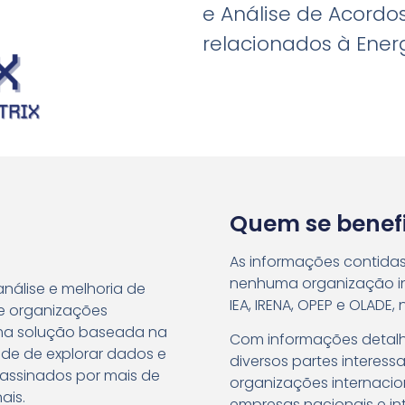
e Análise de Acordos
relacionados à Energ
Quem se benefi
As informações contidas 
nenhuma organização in
nálise e melhoria de
IEA, IRENA, OPEP e OLADE
 e organizações
Uma solução baseada na
Com informações detalha
de de explorar dados e
diversos partes interes
 assinados por mais de
organizações internacio
ais.
empresas nacionais e in