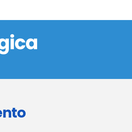
gica
ento