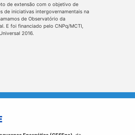
to de extensão com o objetivo de
s de iniciativas intergovernamentais na
hamamos de Observatório da
l. E foi financiado pelo CNPq/MCTI,
Universal 2016.
E
egurança Energética (GESEne)
, do